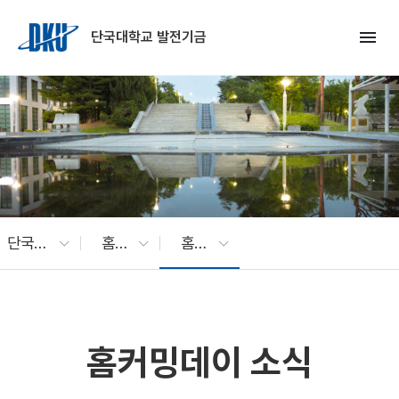
Skip to Main Content
menu
단국대학교 발전기금
단국소식
홈커밍데이
홈커밍데이 소식
홈커밍데이 소식