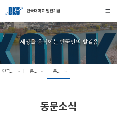
Skip to Main Content
menu
단국대학교 발전기금
단국소식
동문소식
동문소식
동문소식