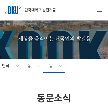
Skip to Main Content
menu
단국대학교 발전기금
단국소식
동문소식
동문소식
동문소식