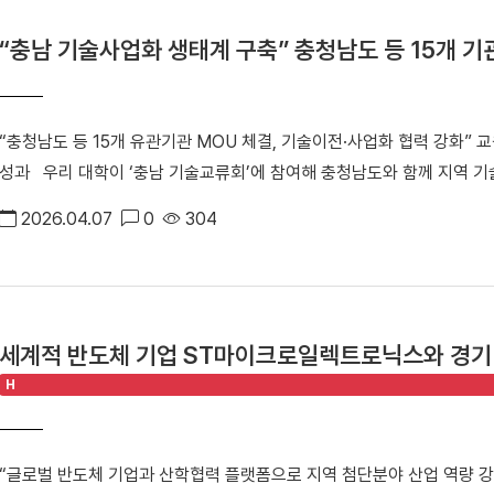
“충남 기술사업화 생태계 구축” 충청남도 등 15개 기
“충청남도 등 15개 유관기관 MOU 체결, 기술이전·사업화 협력 강화” 
성과 우리 대학이 ‘충남 기술교류회’에 참여해 충청남도와 함께 지역 기
다. 지난 3일(금) 우리 대학은 충남 아산에서 열린 ‘2026년 제1차 충
2026.04.07
0
304
를 위한 MOU를 체결했다. 중소벤처기업부와 충청남도가 주최하고 충남
사는 지역 주력산업을 이끄는 산·학·연 전문가들이 한자리에 모여, 유망
거래의 장으로 마련됐다. ▲ 박성완 대외부총장(오른쪽 두번째)이 기술
리 대학은 업무협약을 통해 ▲기술이전 및 사업화 전주기 협력 ▲지식재산
세계적 반도체 기업 ST마이크로일렉트로닉스와 경기 R
용 ▲기술사업화 전문 인력 교류 등을 추진하며 충남 지역 중소·벤처기업
서
H
생명공학창업보육센터 입주기업 (주)리파인이 5천만 원 규모의 기술이전
(주)리파인은 의과대학 이정재 정신건강의학과 교수가 창업한 AI 기반
한 ‘2025 창업 인큐베이팅 경진대회’에서 최우수상을 수상한 바 있는 
“글로벌 반도체 기업과 산학협력 플랫폼으로 지역 첨단분야 산업 역량 강
(오른쪽 두번째)이 충청남도, 이정재 교수(의학과, ㈜리파인 대표이사)