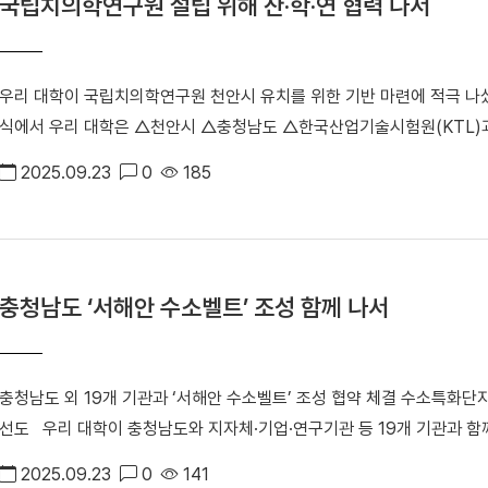
국립치의학연구원 설립 위해 산‧학‧연 협력 나서
다. 오송첨단의료산업진흥재단 이명수 이사장은 “양 기관 연구 역량과 
고 밝혔다.
너지 효과를 낼 것” 이라며 “단국대와의 산학협력 및 인재양성 통해 대
되길 바란다”고 말했다. #단국대 #오송첨단의료산업진흥재단 #KBIOHea
우리 대학이 국립치의학연구원 천안시 유치를 위한 기반 마련에 적극 나섰
식에서 우리 대학은 △천안시 △충청남도 △한국산업기술시험원(KTL)과
협약을 체결했다. △ 백동헌 천안부총장(오른쪽에서 두 번째)이 협약식 
2025.09.23
0
185
국산업기술시험원 바이오헬스 본부장, 김석필 천안시장 대행, 성만제 충청
량을 결집해 치의학연구원 천안 설립의 토대를 마련하고, 입지 선정부터
체계를 구축하기 위해 추진됐다. 치의학연구원이 천안에 들어서게 되면 
계를 제공할 수 있게 된다. 우리 대학은 치의학과와 치과병원을 중심으로
충청남도 ‘서해안 수소벨트’ 조성 함께 나서
업 △교육 현장을 연결하는 거점 역할을 맡을 예정이다. 이를 통해 산‧
에 기여한다는 방침이다. 백동헌 천안부총장은 “치의학연구원 설립은 단
할 국가적 거점을 만드는 일”이라며 “우리 대학의 전문성과 지역사회의
충청남도 외 19개 기관과 ‘서해안 수소벨트’ 조성 협약 체결 수소특화
전시켜 나가겠다”고 밝혔다.
선도 우리 대학이 충청남도와 지자체·기업·연구기관 등 19개 기관과 함께
결했다. 협약식은 지난 18일(목) 오전 10시 서산 베니키아호텔에서 열린 「제7회 수
2025.09.23
0
141