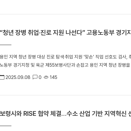
순철 총장(왼쪽 다섯 번째)이 김태흠 충남도지사(왼쪽 네 번째) 및 협
약에는 [지자체] 충청남도·서산시·보령시·태안군·당진시 [발전사] 한국
국수소연합·충남테크노파크·한국생산기술연구원·호서대 [수소기업] 린
·HD현대오일뱅크·롯데케미칼·미래엔서해에너지 등이 참여했다. 충청남도
“청년 장병 취업‧진로 지원 나선다” 고용노동부 경기
산 확대 △수소산업 생태계 조성 △친환경 수소 도시 구축 △전문기업 및
산업 클러스터를 구축하겠다는 비전을 제시했다. 이번 협약은 산업통상자
정」 사업 신청을 위한 공동 대응과 더불어 당진-서산-태안-보령으로 이어지는 ‘
용인 지역 청년 장병 대상 진로 탐색‧취업 지원 ‘맞손’ 직업 선호도 검사,
회 충남 수소에너지 국제포럼 참가자 기념사진. 우리 대학은 이번 협약을
노동부 경기지청 및 육군 제55보병사단과 손잡고 용인 지역 청년 장병을 
도한다. 협약기관은 ▲충청남도 서해안 수소에너지 벨트 조성을 위한 정
병들을 대상으로 변화된 일자리 환경에 대한 이해를 높이고, 체계적으로
기관 활동 지원 ▲수소산업 인프라 구축·기술개발·인력양성·기업지원 등
2025.09.08
0
145
위해 마련됐다. 협약식은 지난 5일(금) 용인시 제55보병사단에서 열렸
수소·암모니아 등 저탄소 발전 설비 전환 ▲충청남도 수소산업 생태계 조
장, 이임수 육군 제55사단장 등이 참석했다. ▲ (오른쪽부터) 김오영 
통해 수소 분야 전문 인력 양성과 첨단 연구개발을 선도하며, 지역사회와
부 경기지청장이 업무협약 체결 후 기념 촬영을 하고 있다. ▲ 우리 대
히 대학의 AI·에너지 융합 연구 역량을 바탕으로 충남 서해안권이 친환
용인 지역 청년 장병을 위한 취업‧진로 지원에 나선다. 지난 5일(금) 
안순철 총장은 “탄소중립과 에너지 전환은 우리 사회가 반드시 해결해야 
보령시와 RISE 협약 체결…수소 산업 기반 지역혁신 
협약을 통해 각 기관은 ▶청년 직업훈련 등 고용지원 정책 안내 ▶청년 맞
관들과 긴밀히 협력해 미래 청정에너지 산업의 핵심 인재를 양성하고 지
집·관리 및 프로그램 운영 상호 협력 ▶ 협약기관 간 사업 추진을 위한 
처는 전역을 앞둔 청년 장병을 대상으로 매월 「직업선호도(S형) 해석과 활