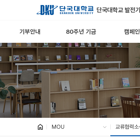
Skip to Main Content
단국대학교 발전
기부안내
80주년 기금
캠페인
home
MOU
교류협력소