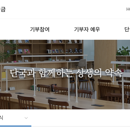
기금
H
기부참여
기부자 예우
단
식