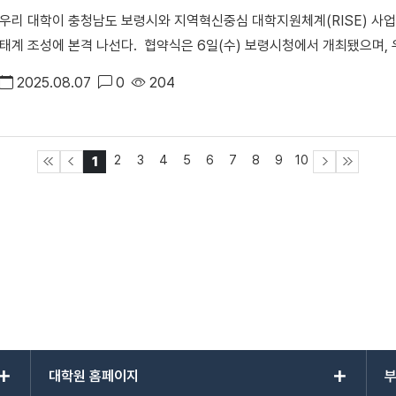
우리 대학이 충청남도 보령시와 지역혁신중심 대학지원체계(RISE) 사업
결 후에는 특강을 통해 직무선호도 검사를 실시해 100여 명의 장병들
태계 조성에 본격 나선다. 협약식은 6일(수) 보령시청에서 개최됐으며,
함께 소개했다. 우리 대학은 대학일자리플러스센터사업을 통해 재학생 
했다. 이번 협약을 통해 각 대학은 보령 지역의 산업 생태계 조성을 위한
스를 제공하고 있다. 지난 2022년 「대학일자리플러스센터사업(거점형)」
2025.08.07
0
204
참석한 (왼쪽부터) 김용하 건양대 총장, 김동일 보령시장, 김재일 대외
「고교 재학생 맞춤형 고용서비스사업」, 「졸업생 특화 프로그램 시범사업
다. 협약 주요 내용은 ▲머드 기반 K-뷰티 산업 생태계 조성 ▲수소 산
으로 자리매김했다. 안순철 총장은 “이번 협약을 통해 단국대는 지역 청
의 지역 전략 산업을 중심으로 구성됐다. 특히 우리 대학은 RISE 사업의
육 및 고용서비스를 제공해 청년 일자리 창출 선도기관으로 자리매김하겠
2
3
4
5
6
7
8
9
10
1
활성화를 중점 추진하고 있다. 보령시는 기존 화력발전 산업기반을 수소
저장-활용 전 주기 산업 생태계를 지역에 정착시켜 나가고 있다. 우리 대
한 교육 인프라 구축 ▲수소 산업 전환을 위한 환경 조성 ▲산학 상생 협
대외부총장은 “지역의 특성과 산업적 수요에 맞춘 맞춤형 교육과 연구를
을 기반으로 보령시가 수소경제 선도 도시로 도약할 수 있도록 적극 지원
극 지원하겠다”라고 밝혔다. 한편, 경기도·충청남도의 지역혁신중심 대학
2030년까지 총 5년간 사업비 548.5억 원을 투입해 지역산업 수요 기
학지원체계 #RISE #라이즈
add
add
대학원 홈페이지
부