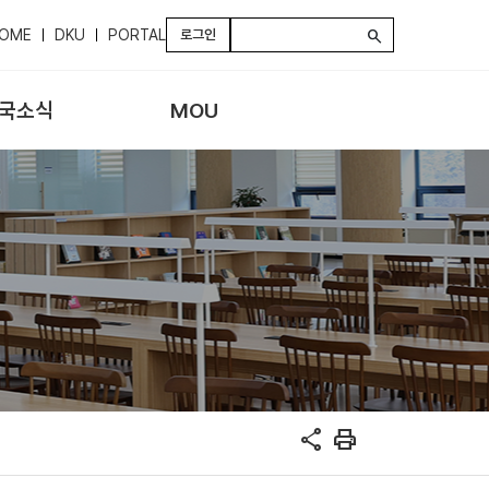
OME
DKU
PORTAL
로그인
search
국소식
MOU
share
print