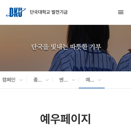
Skip to Main Content
menu
단국대학교 발전기금
캠페인
종료캠페인
벤치네이밍2023
예우페이지
예우페이지