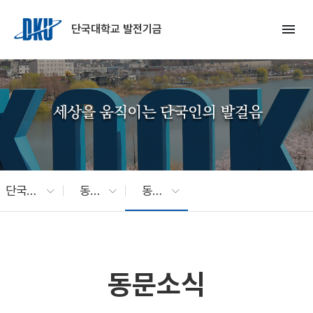
Skip to Main Content
menu
단국대학교 발전기금
단국소식
동문소식
동문소식
동문소식