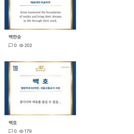
백한승
0
202
백호
0
179