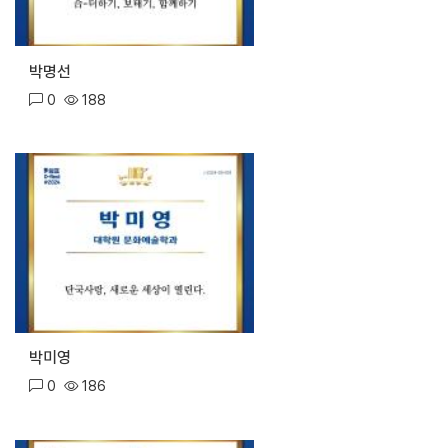
박명선
0
188
박미영
0
186