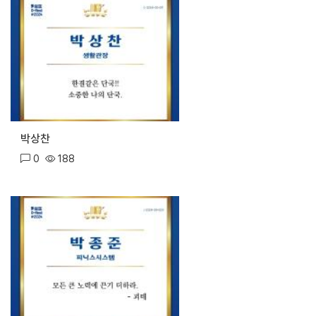
박상찬
0
188