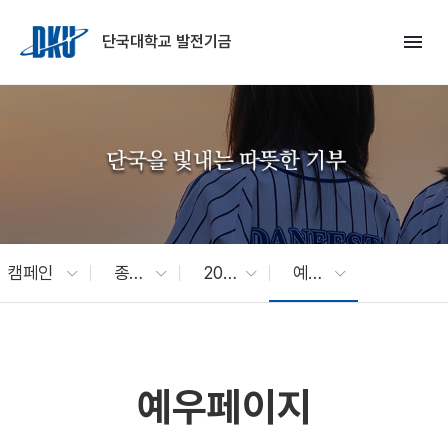
Skip to Main Content
menu
단국대학교 발전기금
캠페인
종료캠페인
2024 벤치네이밍
예우페이지
예우페이지