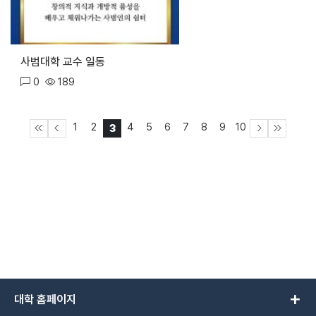
사범대학 교수 일동
0
189
1
2
4
5
6
7
8
9
10
3
add
대학 홈페이지