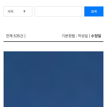
검색
전체 535건
|
기본정렬
:
작성일
|
수정일